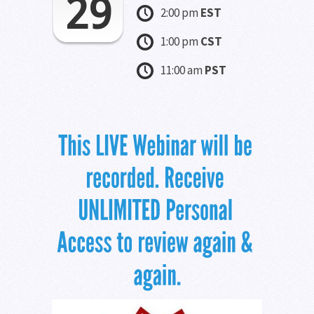
29
2:00 pm
EST
1:00 pm
CST
11:00 am
PST